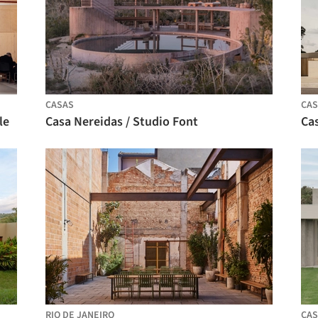
CASAS
CAS
le
Casa Nereidas / Studio Font
Cas
RIO DE JANEIRO
CAS