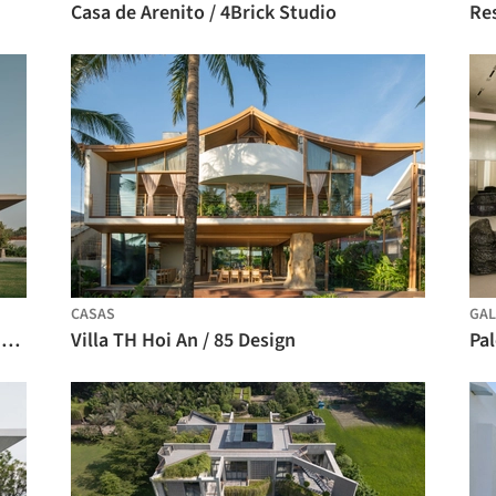
Casa de Arenito / 4Brick Studio
CASAS
GAL
Pavilhão The Dip / andblack design studio
Villa TH Hoi An / 85 Design
Pa