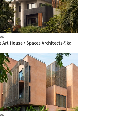
AS
e Art House / Spaces Architects@ka
AS