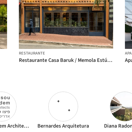
RESTAURANTE
AP
Restaurante Casa Baruk / Memola Estúdio
Ap
Pitsou Kedem Architects
Bernardes Arquitetura
Diana Rado