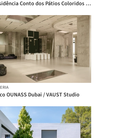
Residência Conto dos Pátios Coloridos / Architects Collaborative
ERIA
lco OUNASS Dubai / VAUST Studio