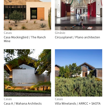
Casas
Ginásio
Casa Mockingbird / The Ranch
Circusplanet / Plano architecten
Mine
Casas
Casas
Casa A / Wahana Architects
Villa Winelands / ARRCC + SAOTA