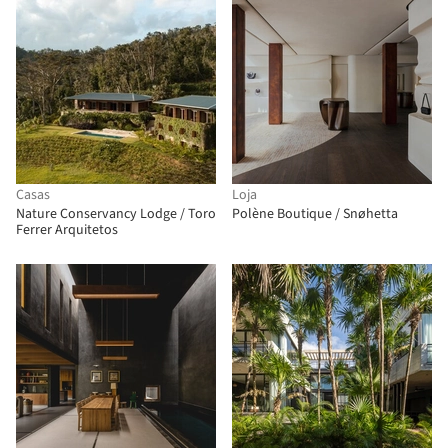
Casas
Loja
Nature Conservancy Lodge / Toro
Polène Boutique / Snøhetta
Ferrer Arquitetos