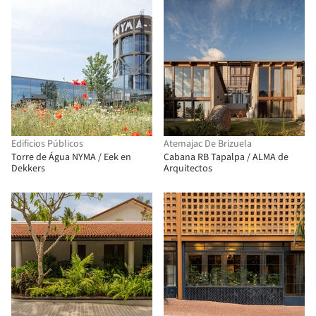
Edificios Públicos
Atemajac De Brizuela
Torre de Água NYMA / Eek en
Cabana RB Tapalpa / ALMA de
Dekkers
Arquitectos