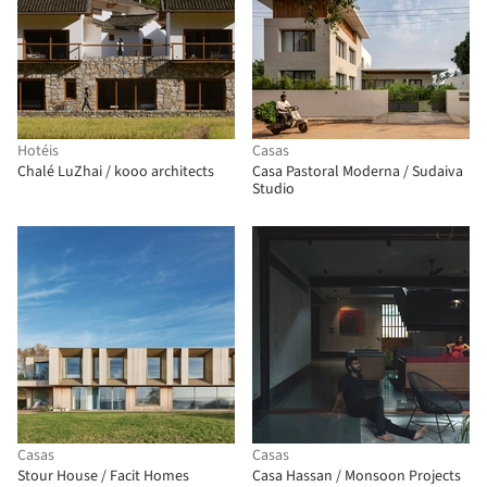
Hotéis
Casas
Chalé LuZhai / kooo architects
Casa Pastoral Moderna / Sudaiva
Studio
Casas
Casas
Stour House / Facit Homes
Casa Hassan / Monsoon Projects