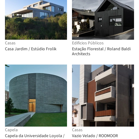
Casas
Edificios Públicos
Casa Jardim / Estúdio Frolik
Estação Florestal / Roland Baldi
Architects
Capela
Casas
Capela da Universidade Loyola /
Vazio Velado / ROOMOOR