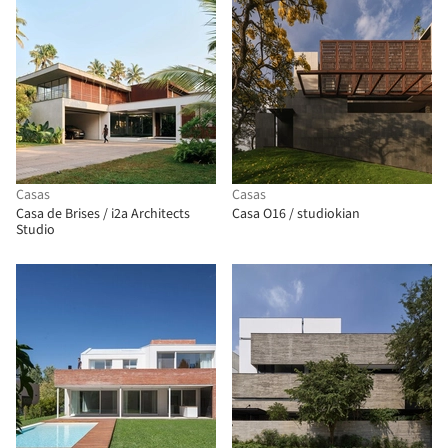
Casas
Casas
Casa de Brises / i2a Architects
Casa O16 / studiokian
Studio