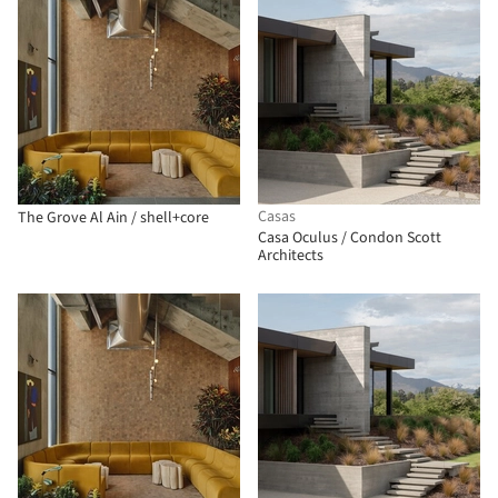
Casas
The Grove Al Ain / shell+core
Casa Oculus / Condon Scott
Architects