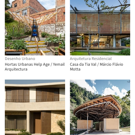
Desenho Urbano
Arquitetura Residencial
Hortas Urbanas Help Age / Yemail
Casa da Tia Val / Márcio Flávio
Arquitectura
Motta