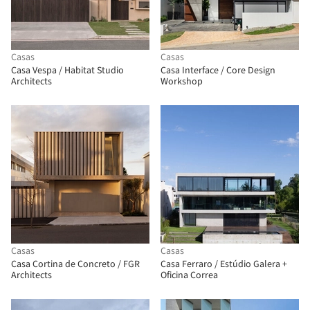
Casas
Casas
Casa Vespa / Habitat Studio
Casa Interface / Core Design
Architects
Workshop
Casas
Casas
Casa Cortina de Concreto / FGR
Casa Ferraro / Estúdio Galera +
Architects
Oficina Correa