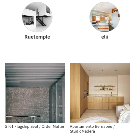
Ruetemple
elii
ST01 Flagship Seul / Order Matter
Apartamento Bernabéu /
StudioMadera