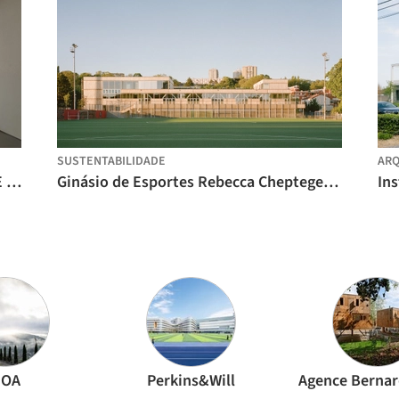
SUSTENTABILIDADE
ARQ
Centro de Arte Contemporânea REDGE / Atelier Meadow
Ginásio de Esportes Rebecca Cheptegei, Pantin / Atelier Ramdam
OA
Perkins&Will
Agence Bernar