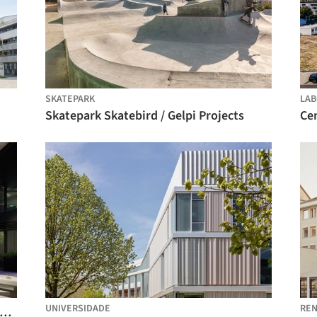
SKATEPARK
LAB
Skatepark Skatebird / Gelpi Projects
Ce
UNIVERSIDADE
RE
critório Fintech / WIT Design & Research