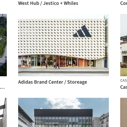
West Hub / Jestico + Whiles
Con
CAS
Adidas Brand Center / Storeage
en Valley Art Center / Scenic Architecture Office
Cas