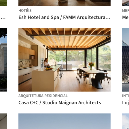
HOTÉIS
ME
Anexo do UBC Biodiversity Centre / Public Architecture + Design
Esh Hotel and Spa / FAMM Arquitectura + Sulkin Askenazi
Mer
ARQUITETURA RESIDENCIAL
INT
Casa C+C / Studio Maignan Architects