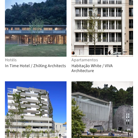
Hotéis
Apartamentos
In Time Hotel / ZhiXing Architects
Habitação White / VIVA
Architecture