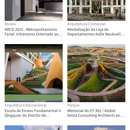
Museu
Arquitetura Comercial
ARCO 2025 - Metropolitanismo
Revitalização da Loja de
Ferial: Urbanismo Orientado aos
Departamentos Kalle Neukoelln /
Objetos Vol. 2 / Pedro Pitarch -
Max Dudler
Architectures & Urbanisms
Arquitetura Educacional
Parque
Escola de Ensino Fundamental II
Memorial do ET-302 / Alebel
Qingquan do Distrito de
Desta Consulting Architects and
Longhua, Shenzhen / Yijing
Engineers
Architectural Design