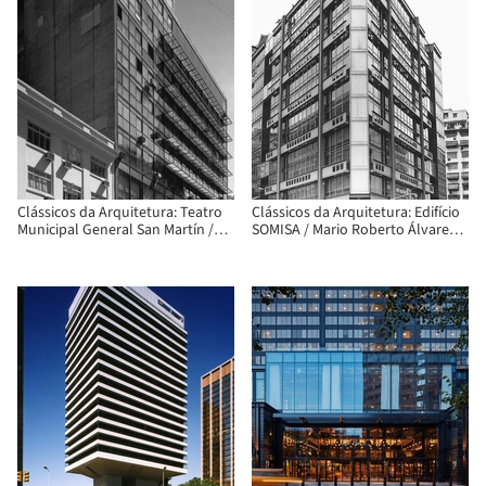
Clássicos da Arquitetura: Teatro
Clássicos da Arquitetura: Edifício
Municipal General San Martín /
SOMISA / Mario Roberto Álvarez y
Mario Roberto Álvarez,
Asociados
Macedonio Oscar Ruiz