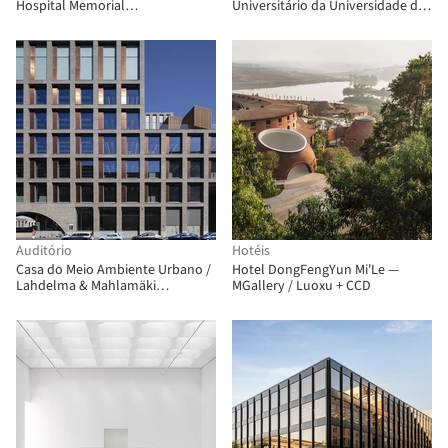
Hospital Memorial
Universitário da Universidade da
Chulalongkorn / Plan Architect
Virgínia / Perkins&Will
Auditório
Hotéis
Casa do Meio Ambiente Urbano /
Hotel DongFengYun Mi'Le —
Lahdelma & Mahlamäki
MGallery / Luoxu + CCD
Architects