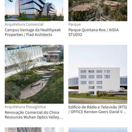
Arquitetura Comercial
Parque
Campus Vantage da Healthpeak
Parque Quintana Roo / AIDIA
Properties / Flad Architects
STUDIO
Arquitetura Paisagística
Edifício de Rádio e Televisão (RTS)
/ OFFICE Kersten Geers David Van
Renovação Comercial do China
Severen + Fehlmann Architectes
Resources Wuhan Optics Valley
Runjing Park / Dachuan Design +
WTD Weitu Design