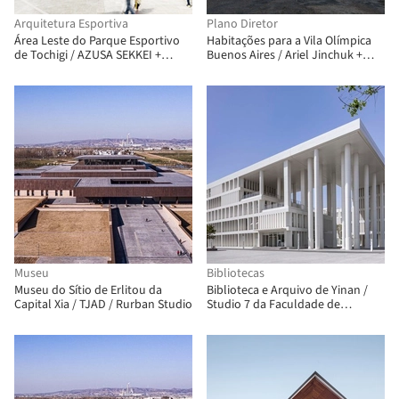
Arquitetura Esportiva
Plano Diretor
Área Leste do Parque Esportivo
Habitações para a Vila Olímpica
de Tochigi / AZUSA SEKKEI +
Buenos Aires / Ariel Jinchuk +
TAISEI DESIGN Planners
Alonso&Crippa + Lucas Grande +
Architects & Engineers + ANDO
Pedro Ignacio Yáñez
Architectural Design Office
Museu
Bibliotecas
Museu do Sítio de Erlitou da
Biblioteca e Arquivo de Yinan /
Capital Xia / TJAD / Rurban Studio
Studio 7 da Faculdade de
Arquitetura da CAFA