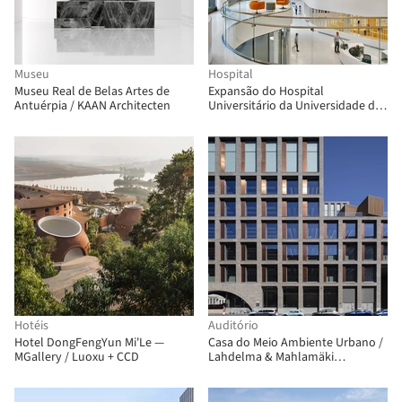
Museu
Hospital
Museu Real de Belas Artes de
Expansão do Hospital
Antuérpia / KAAN Architecten
Universitário da Universidade da
Virgínia / Perkins&Will
Hotéis
Auditório
Hotel DongFengYun Mi'Le —
Casa do Meio Ambiente Urbano /
MGallery / Luoxu + CCD
Lahdelma & Mahlamäki
Architects