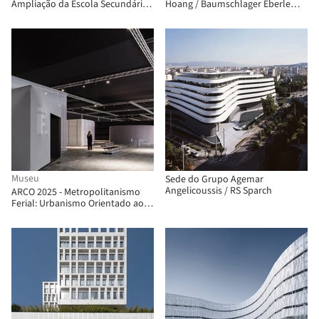
Ampliação da Escola Secundária
Hoang / Baumschlager Eberle
Wuning / Atelier Archmixing
Architekten
Museu
Sede do Grupo Agemar
Angelicoussis / RS Sparch
ARCO 2025 - Metropolitanismo
Ferial: Urbanismo Orientado aos
Objetos Vol. 2 / Pedro Pitarch -
Architectures & Urbanisms