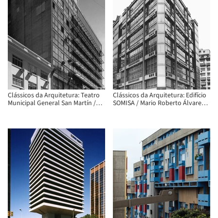
Clássicos da Arquitetura: Teatro
Clássicos da Arquitetura: Edifício
Municipal General San Martín /
SOMISA / Mario Roberto Álvarez y
Mario Roberto Álvarez,
Asociados
Macedonio Oscar Ruiz