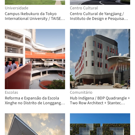
Universidade
Centro Cultural
Campus Ikebukuro da Tokyo
Centro Cultural de Yangjiang /
International University / TAISEI
Instituto de Design e Pesquisa
DESIGN Planners Architects &
Arquitetônica da SCUT + Yifang
Engineers
Design Group
Escolas
Comunitário
Reforma e Expansão da Escola
Hub Indígena / BDP Quadrangle +
Xinghe no Distrito de Longgang,
Two Row Architect + Stantec
Shenzhen / A.C.R.E. Atelier
Architecture + ERA Architects