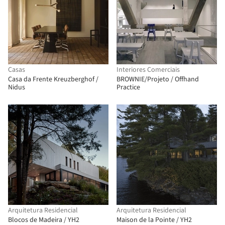
Casas
Interiores Comerciais
Casa da Frente Kreuzberghof /
BROWNIE/Projeto / Offhand
Nidus
Practice
Arquitetura Residencial
Arquitetura Residencial
Blocos de Madeira / YH2
Maison de la Pointe / YH2