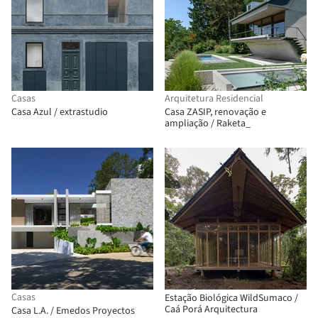
Casas
Arquitetura Residencial
Casa Azul / extrastudio
Casa ZASIP, renovação e
ampliação / Raketa_
Casas
Estação Biológica WildSumaco /
Caá Porá Arquitectura
Casa L.A. / Emedos Proyectos