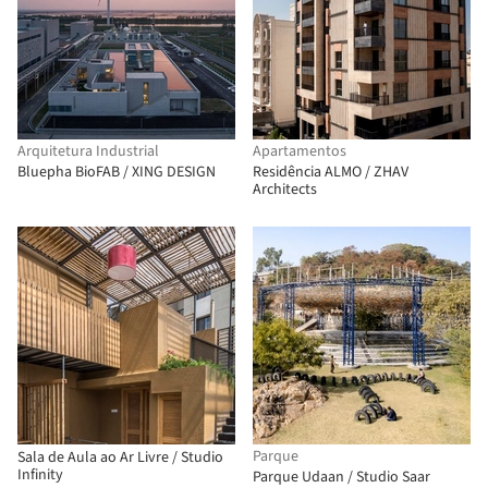
Arquitetura Industrial
Apartamentos
Bluepha BioFAB / XING DESIGN
Residência ALMO / ZHAV
Architects
Parque
Sala de Aula ao Ar Livre / Studio
Infinity
Parque Udaan / Studio Saar