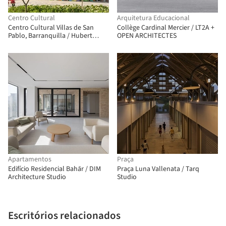
Centro Cultural
Arquitetura Educacional
Centro Cultural Villas de San
Collège Cardinal Mercier / LT2A +
Pablo, Barranquilla / Hubert
OPEN ARCHITECTES
Klumpner + Diego Ceresuela-
Wiesmann + Alejandro Restrepo
Montoya
Apartamentos
Praça
Edifício Residencial Bahār / DIM
Praça Luna Vallenata / Tarq
Architecture Studio
Studio
Escritórios relacionados