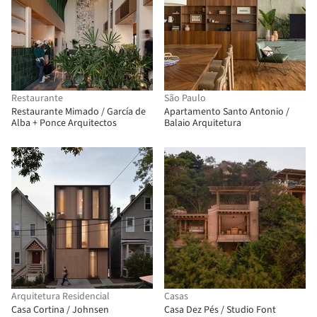
Restaurante
São Paulo
Restaurante Mimado / García de
Apartamento Santo Antonio /
Alba + Ponce Arquitectos
Balaio Arquitetura
Arquitetura Residencial
Casas
Casa Cortina / Johnsen
Casa Dez Pés / Studio Font