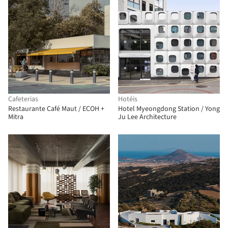
Cafeterias
Hotéis
Restaurante Café Maut / ECOH +
Hotel Myeongdong Station / Yong
Mitra
Ju Lee Architecture