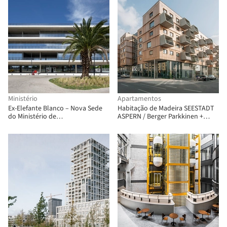
Ministério
Apartamentos
Ex-Elefante Blanco – Nova Sede
Habitação de Madeira SEESTADT
do Ministério de
ASPERN / Berger Parkkinen +
Desenvolvimento Humano e
Architects + Querkraft
Hábitat / Diretoria Geral de
Arquitetura + MDUyT + GCBA