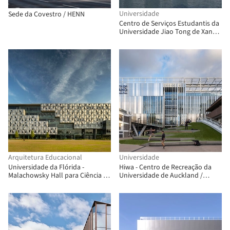
Universidade
Sede da Covestro / HENN
Centro de Serviços Estudantis da
Universidade Jiao Tong de Xangai
/ TJAD/Zeng Qun Architecture
Design Studio
Arquitetura Educacional
Universidade
Universidade da Flórida -
Hiwa - Centro de Recreação da
Malachowsky Hall para Ciência de
Universidade de Auckland /
Dados e Tecnologia da
Warren and Mahoney + MJMA
Informação / Bohlin Cywinski
Jackson