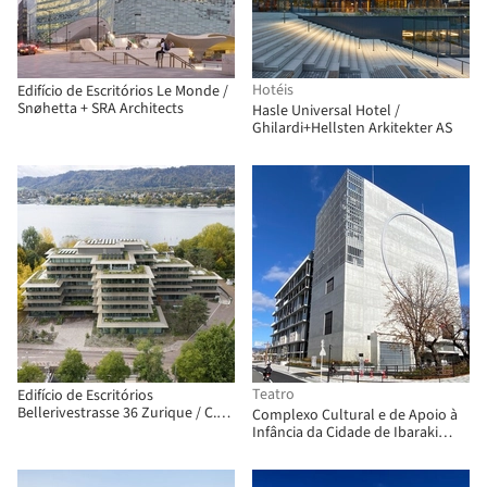
Hotéis
Edifício de Escritórios Le Monde /
Snøhetta + SRA Architects
Hasle Universal Hotel /
Ghilardi+Hellsten Arkitekter AS
Teatro
Edifício de Escritórios
Bellerivestrasse 36 Zurique / C.F.
Complexo Cultural e de Apoio à
Møller
Infância da Cidade de Ibaraki
ONIKURU / Takenaka Corporation
+ Toyo Ito & Associates,
Architects