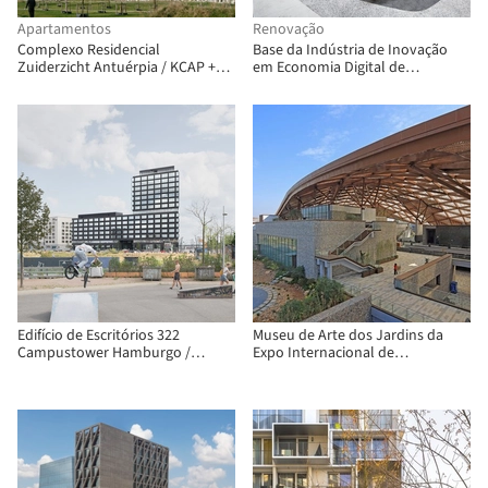
Apartamentos
Renovação
Complexo Residencial
Base da Indústria de Inovação
Zuiderzicht Antuérpia / KCAP +
em Economia Digital de
evr-Architecten
Zhongguancun / QUCESS DESIGN
Edifício de Escritórios 322
Museu de Arte dos Jardins da
Campustower Hamburgo /
Expo Internacional de
Delugan Meissl Associated
Jardinagem de Nanning / China
Architects
Architecture Design & Research
Group