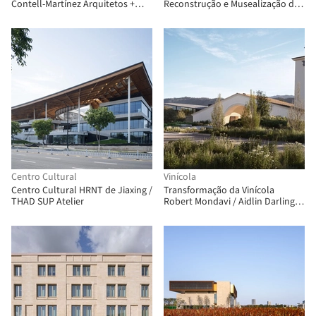
Contell-Martínez Arquitetos +
Reconstrução e Musealização do
Manuel Vega Arquitetos
Museu Histórico Nacional /
Casanova + Hernandez Architects
Centro Cultural
Vinícola
Centro Cultural HRNT de Jiaxing /
Transformação da Vinícola
THAD SUP Atelier
Robert Mondavi / Aidlin Darling
Design