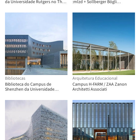
da Universidade Rutgers no The
:mlzd + Sollberger Bögli
Yard / Elkus Manfredi Architects
Architekten
Bibliotecas
Arquitetura Educacional
Biblioteca do Campus de
Campus H-FARM / ZAA Zanon
Shenzhen da Universidade
Architetti Associati
Chinesa de Hong Kong / Wang
Weijen Architecture