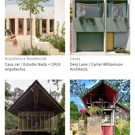
Arquitetura Residencial
Casas
Casa Jar / Estudio Nada + CRUX
Denj Lane / Carter Williamson
arquitectos
Architects