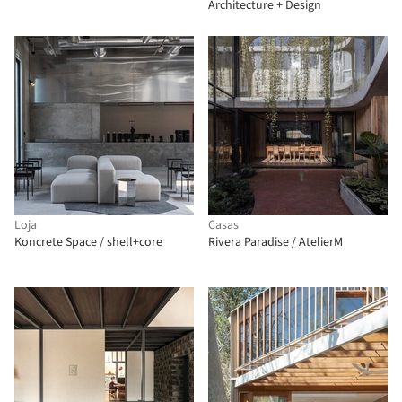
Architecture + Design
Loja
Casas
Koncrete Space / shell+core
Rivera Paradise / AtelierM