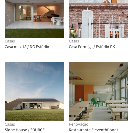
Casas
Casas
Casa max 18 / DG Estúdio
Casa Formiga / Estúdio PK
Casas
Renovação
Slope House / SOURCE
Restaurante Eleventhfloor /