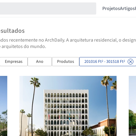
Projetos
Artigos
esultados
dos recentemente no ArchDaily. A arquitetura residencial, o design
e arquitetos do mundo.
Empresas
Ano
Produtos
201016 Ft
- 301518 Ft
2
2