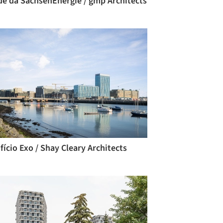
de da SachsenEnergie / gmp Architects
fício Exo / Shay Cleary Architects