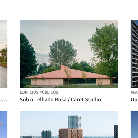
EDIFICIOS PÚBLICOS
AP
The Reef Waterfront Living / KCAP + DCA Architects
Sob o Telhado Rosa / Caret Studio
Up