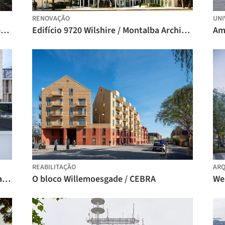
RENOVAÇÃO
UNI
Complexo Comercial Green Heart & Centro de Arte A4X / E PLUS DESIGN
Edifício 9720 Wilshire / Montalba Architects
REABILITAÇÃO
ARQ
Escola Primária Experimental Shanghai Qiyuan / Atelier Archmixing
O bloco Willemoesgade / CEBRA