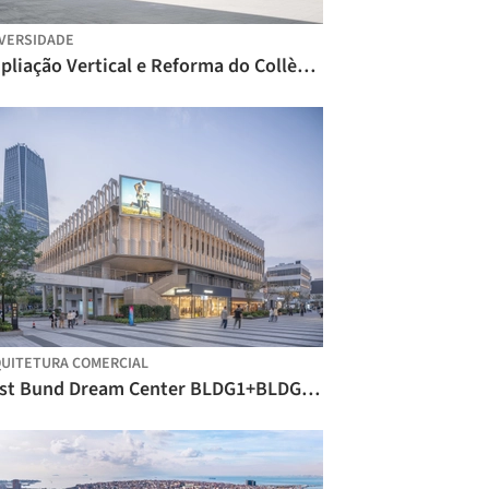
VERSIDADE
Ampliação Vertical e Reforma do Collège Rousseau / Burckhardt
UITETURA COMERCIAL
West Bund Dream Center BLDG1+BLDG3 / HCCH Studio