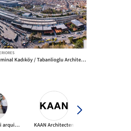
ERIORES
Terminal Kadıköy / Tabanlioglu Architects
aflalo/gasperini arquitetos
KAAN Architecten
Nikken Sekkei