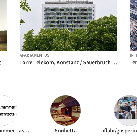
APARTAMENTOS
INT
Centro de Alto Rendimento da Federação Mexicana de Futebol (CAR) / Gensler
Torre Telekom, Konstanz / Sauerbruch Hutton
Schmidt Hammer Lassen Architects
Snøhetta