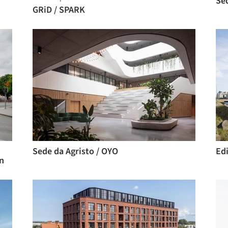
Se
GRiD / SPARK
Sede da Agristo / OYO
Edi
n