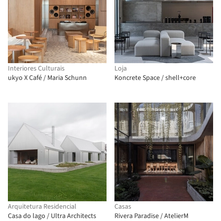
Interiores Culturais
Loja
ukyo X Café / Maria Schunn
Koncrete Space / shell+core
Arquitetura Residencial
Casas
Casa do lago / Ultra Architects
Rivera Paradise / AtelierM