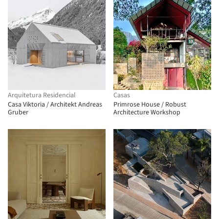
Arquitetura Residencial
Casas
Casa Viktoria / Architekt Andreas
Primrose House / Robust
Gruber
Architecture Workshop