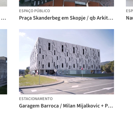
ESPAÇO PÚBLICO
ESP
Residência SD / BMA - Besian Mehmeti Architects
Praça Skanderbeg em Skopje / qb Arkitektura + BINA + Besian Mehmeti Architects
ESTACIONAMENTO
Garagem Barroca / Milan Mijalkovic + PPAG architects