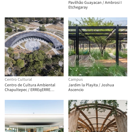
Pavilhão Guayacan / Ambrosi I
Etchegaray
Centro Cultural
Campus
Centro de Cultura Ambiental
Jardim la Playita / Joshua
Chapultepec / ERREqERRE
Ascencio
Arquitectura y Urbanismo +
Taller ID