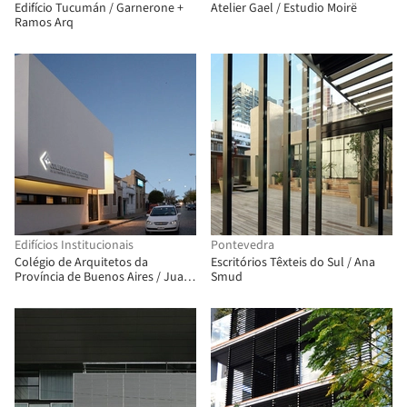
Edifício Tucumán / Garnerone +
Atelier Gael / Estudio Moirë
Ramos Arq
Edifícios Institucionais
Pontevedra
Colégio de Arquitetos da
Escritórios Têxteis do Sul / Ana
Província de Buenos Aires / Juan
Smud
Pablo Denzoin, María Victoria
Deguer , Luciana Ciccon