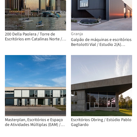
Granja
200 Della Paolera / Torre de
Escritórios em Catalinas Norte /
Galpão de máquinas e escritórios
MSGSSS + Juan Manuel Maseda
Bertolotti Vial / Estudio 2(A)
DosArquitectas
Masterplan, Escritórios e Espaço
Escritórios Obring / Estúdio Pablo
de Atividades Múltiplas (EAM) /
Gagliardo
Estudio qo + Taller de
Arquitectura La Fundación